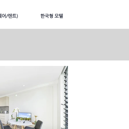
어/렌트)
한국형 모텔