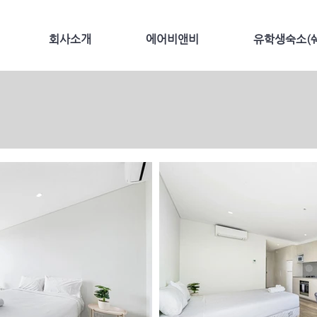
회사소개
에어비앤비
유학생숙소(쉐