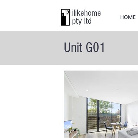
ilikehome
HOME
pty ltd
Unit G01